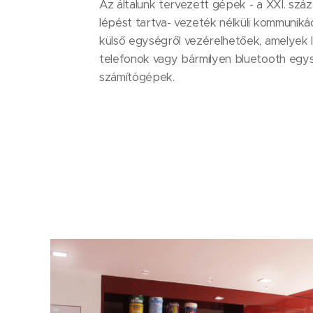
Az általunk tervezett gépek - a XXI. szá
lépést tartva- vezeték nélküli kommuniká
külső egységről vezérelhetőek, amelyek 
telefonok vagy bármilyen bluetooth egys
számítógépek.