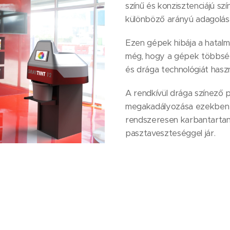
színű és konzisztenciájú s
különböző arányú adagolás
Ezen gépek hibája a hatalm
még, hogy a gépek többsége
és drága technológiát haszn
A rendkívül drága színező
megakadályozása ezekben 
rendszeresen karbantartani, 
pasztaveszteséggel jár.
Ezeket a hiányosságokat fe
amely egy komplex, kis hely
csereszabatos alkatrészekb
elődök hibáit.
A paszta beszáradás és leü