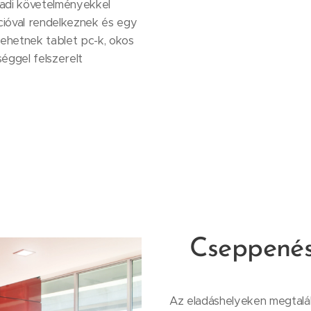
zadi követelményekkel
cióval rendelkeznek és egy
lehetnek tablet pc-k, okos
éggel felszerelt
Cseppenés
Az eladáshelyeken megtalá