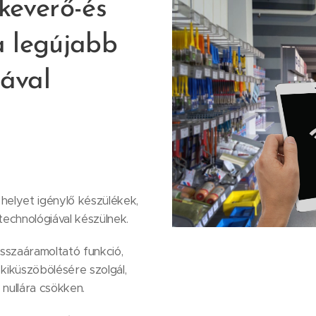
keverő-és
 legújabb
iával
 helyet igénylő készülékek,
echnológiával készülnek.
sszaáramoltató funkció,
kiküszöbölésére szolgál,
nullára csökken.