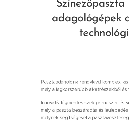
Színezőpaszta 
adagológépek a
technológ
Pasztaadagolóink rendvkívül komplex, kis
mely a legkorszerűbb alkatrészekből és t
Innovatív légmentes szeleprendszer és vi
mely a paszta beszáradás és leülepedés 
melynek segítségével a pasztaveszteség 