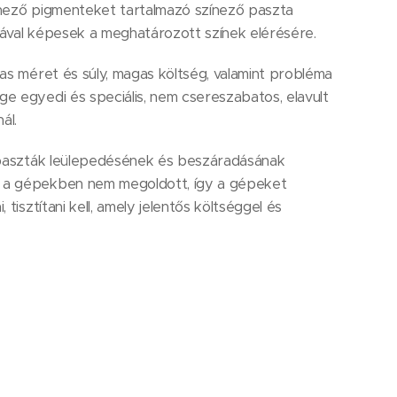
zínező pigmenteket tartalmazó színező paszta
ával képesek a meghatározott színek elérésére.
as méret és súly, magas költség, valamint probléma
 egyedi és speciális, nem csereszabatos, elavult
ál.
 paszták leülepedésének és beszáradásának
a gépekben nem megoldott, így a gépeket
tisztítani kell, amely jelentős költséggel és
lmérve egy olyan új típusú gépet terveztünk,
et igénylő készülék valamint a legkorszerűbb,
ől és technológiával készül, kiküszöbölve az
lepedés kiküszöbölésére egy újfajta légmentes