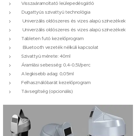
Visszaáramoltató leülepedésgátló
Dugattyús szivattyú technológia
Univerzális oldószeres és vizes alapú színezékek
Univerzális oldószeres és vizes alapú színezékek
Tableten futó kezelőprogram
Bluetooth vezeték nélküli kapcsolat
Szivattyú mérete: 40ml
Áramlási sebesség: 0,4-0,5l/perc
A legkisebb adag: 0,05ml
Felhasználóbarát kezelőprogram
Távsegítség (opcionális)